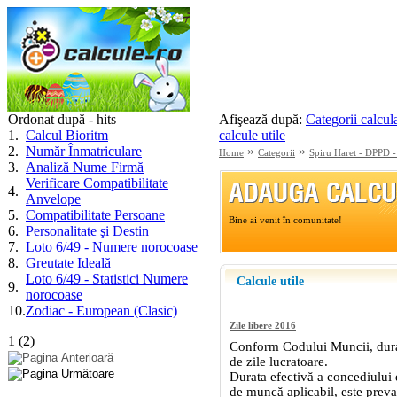
Ordonat după - hits
Afişează după:
Categorii calcul
1
.
Calcul Bioritm
calcule utile
2
.
Număr Înmatriculare
»
»
Home
Categorii
Spiru Haret - DPPD - 
3
.
Analiză Nume Firmă
Verificare Compatibilitate
4
.
Anvelope
5
.
Compatibilitate Persoane
6
.
Personalitate şi Destin
7
.
Loto 6/49 - Numere norocoase
8
.
Greutate Ideală
Loto 6/49 - Statistici Numere
9
.
norocoase
10
.
Zodiac - European (Clasic)
1
(
2
)