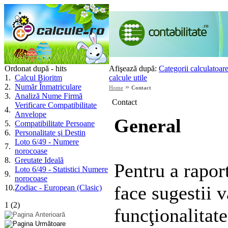
Ordonat după - hits
Afişează după:
Categorii calculatoar
1
.
Calcul Bioritm
calcule utile
2
.
Număr Înmatriculare
»
Home
Contact
3
.
Analiză Nume Firmă
Contact
Verificare Compatibilitate
4
.
Anvelope
General
5
.
Compatibilitate Persoane
6
.
Personalitate şi Destin
Loto 6/49 - Numere
7
.
norocoase
8
.
Greutate Ideală
Pentru a rapor
Loto 6/49 - Statistici Numere
9
.
norocoase
face sugestii 
10
.
Zodiac - European (Clasic)
1
(
2
)
funcţionalitat