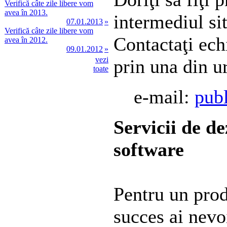
Verifică câte zile libere vom
avea în 2013.
intermediul si
07.01.2013
»
Verifică câte zile libere vom
Contactaţi ech
avea în 2012.
09.01.2012
»
vezi
prin una din 
toate
e-mail:
publ
Servicii de de
software
Pentru un pro
succes ai nevo