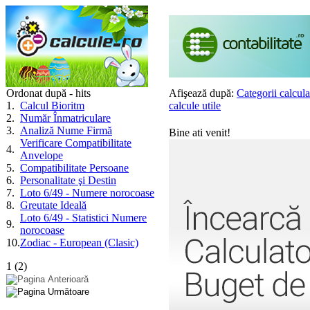
Ordonat după - hits
Afişează după:
Categorii calcula
1
.
Calcul Bioritm
calcule utile
2
.
Număr Înmatriculare
3
.
Analiză Nume Firmă
Bine ati venit!
Verificare Compatibilitate
4
.
Anvelope
5
.
Compatibilitate Persoane
6
.
Personalitate şi Destin
7
.
Loto 6/49 - Numere norocoase
8
.
Greutate Ideală
Loto 6/49 - Statistici Numere
9
.
norocoase
10
.
Zodiac - European (Clasic)
1
(
2
)