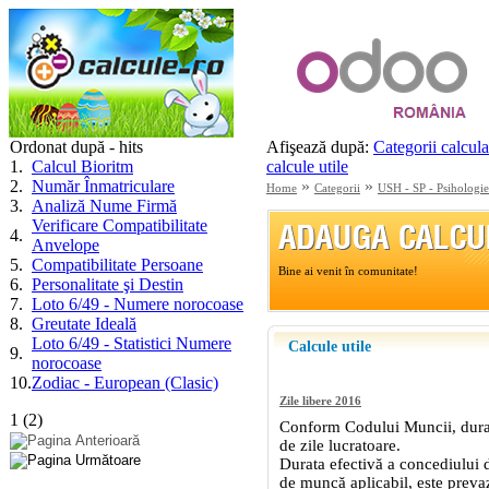
Ordonat după - hits
Afişează după:
Categorii calcula
1
.
Calcul Bioritm
calcule utile
2
.
Număr Înmatriculare
»
»
Home
Categorii
USH - SP - Psihologie 
3
.
Analiză Nume Firmă
Verificare Compatibilitate
4
.
Anvelope
5
.
Compatibilitate Persoane
6
.
Personalitate şi Destin
7
.
Loto 6/49 - Numere norocoase
8
.
Greutate Ideală
Loto 6/49 - Statistici Numere
9
.
norocoase
10
.
Zodiac - European (Clasic)
1
(
2
)