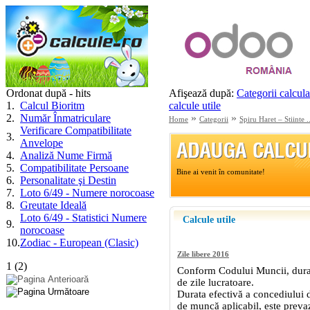
Ordonat după - hits
Afişează după:
Categorii calcula
1
.
Calcul Bioritm
calcule utile
2
.
Număr Înmatriculare
»
»
Home
Categorii
Spiru Haret – Stiinte ..
Verificare Compatibilitate
3
.
Anvelope
4
.
Analiză Nume Firmă
5
.
Compatibilitate Persoane
6
.
Personalitate şi Destin
7
.
Loto 6/49 - Numere norocoase
8
.
Greutate Ideală
Loto 6/49 - Statistici Numere
9
.
norocoase
10
.
Zodiac - European (Clasic)
1
(
2
)