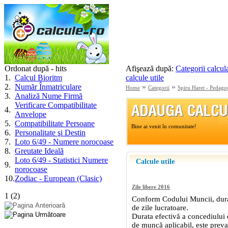
Ordonat după - hits
Afişează după:
Categorii calcul
1
.
Calcul Bioritm
calcule utile
2
.
Număr Înmatriculare
»
»
Home
Categorii
Spiru Haret - Pedagog
3
.
Analiză Nume Firmă
Verificare Compatibilitate
4
.
Anvelope
5
.
Compatibilitate Persoane
6
.
Personalitate şi Destin
7
.
Loto 6/49 - Numere norocoase
8
.
Greutate Ideală
Loto 6/49 - Statistici Numere
9
.
norocoase
10
.
Zodiac - European (Clasic)
1
(
2
)