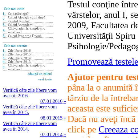
Testul conţine între
vârstelor, anul I, s
2009, Facultatea d
Universităţii Spiru
Psihologie/Pedagog
Promovează testele
Ajutor pentru tes
pâna la o anumită în
Verifică câte zile libere vom
târziu de la întreba
avea în 2016.
07.01.2016
»
aceasta este suficien
Verifică câte zile libere vom
avea în 2015.
Dacă nu aveţi încă 
08.01.2015
»
Verifică câte zile libere vom
click pe
Creeaza co
avea în 2014.
07.01.2014
»