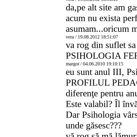
da,pe alt site am ga
acum nu exista perf
asumam...oricum mu
vera
/ 19.08.2012 18:51:07
va rog din suflet s
PSIHOLOGIA FE
margot
/ 04.06.2010 19:10:15
eu sunt anul III, P
PROFILUL PEDAGO
diferenţe pentru an
Este valabil? Îl înv
Dar Psihologia vârs
unde găsesc???
vă rog să mă lămuri