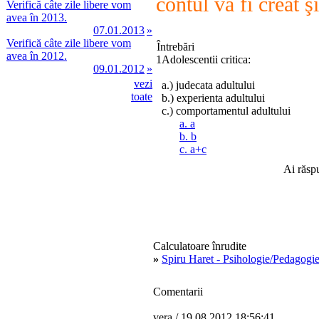
contul va fi creat ş
Verifică câte zile libere vom
avea în 2013.
07.01.2013
»
Verifică câte zile libere vom
Întrebări
avea în 2012.
1
Adolescentii critica:
09.01.2012
»
vezi
a.) judecata adultului
toate
b.) experienta adultului
c.) comportamentul adultului
a. a
b. b
c. a+c
Ai răsp
Calculatoare înrudite
»
Spiru Haret - Psihologie/Pedagogie
Comentarii
vera
/ 19.08.2012 18:56:41