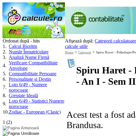
Ordonat după - hits
Afişează după:
Categorii calculatoar
1
.
Calcul Bioritm
calcule utile
2
.
Număr Înmatriculare
»
»
Home
Categorii
Spiru Haret - Psihologie/Ped
3
.
Analiză Nume Firmă
Verificare Compatibilitate
4
.
Spiru Haret - 
Anvelope
5
.
Compatibilitate Persoane
- An I - Sem II
6
.
Personalitate şi Destin
Loto 6/49 - Numere
7
.
norocoase
8
.
Greutate Ideală
Loto 6/49 - Statistici Numere
9
.
norocoase
10
.
Zodiac - European (Clasic)
Acest test a fost ad
1
(
2
)
Brandusa.