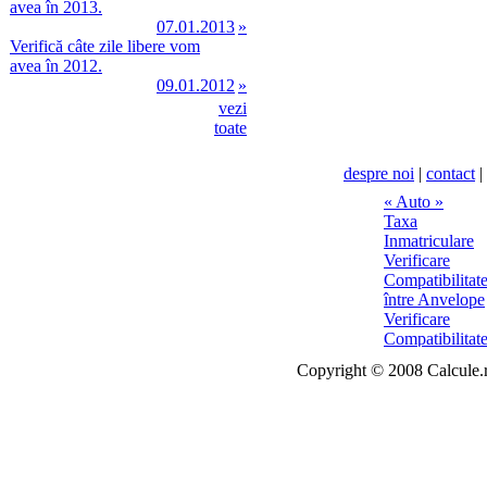
avea în 2013.
07.01.2013
»
Verifică câte zile libere vom
avea în 2012.
09.01.2012
»
vezi
toate
despre noi
|
contact
|
Copyright © 2008 Calcule.ro