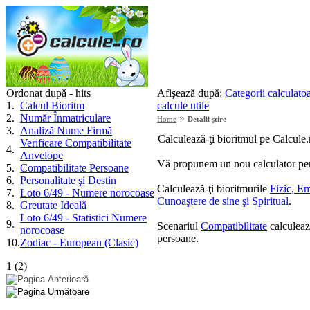
Ordonat după - hits
Afişează după:
Categorii calculato
1
.
Calcul Bioritm
calcule utile
2
.
Număr Înmatriculare
»
Home
Detalii ştire
3
.
Analiză Nume Firmă
Calculează-ţi bioritmul pe Calcule.
Verificare Compatibilitate
4
.
Anvelope
Vă propunem un nou calculator pe
5
.
Compatibilitate Persoane
6
.
Personalitate şi Destin
Calculează-ţi bioritmurile
Fizic, Em
7
.
Loto 6/49 - Numere norocoase
Cunoaştere de sine şi Spiritual
.
8
.
Greutate Ideală
Loto 6/49 - Statistici Numere
9
.
Scenariul
Compatibilitate
calculează
norocoase
persoane.
10
.
Zodiac - European (Clasic)
1
(
2
)