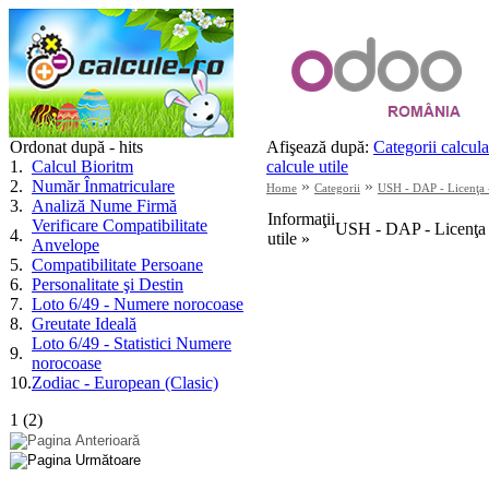
Ordonat după - hits
Afişează după:
Categorii calcula
1
.
Calcul Bioritm
calcule utile
2
.
Număr Înmatriculare
»
»
Home
Categorii
USH - DAP - Licenţa -
3
.
Analiză Nume Firmă
Informaţii
Verificare Compatibilitate
USH - DAP - Licenţa -
4
.
utile »
Anvelope
5
.
Compatibilitate Persoane
6
.
Personalitate şi Destin
7
.
Loto 6/49 - Numere norocoase
8
.
Greutate Ideală
Loto 6/49 - Statistici Numere
9
.
norocoase
10
.
Zodiac - European (Clasic)
1
(
2
)