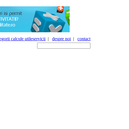
gorii calcule utile
servicii
|
despre noi
|
contact