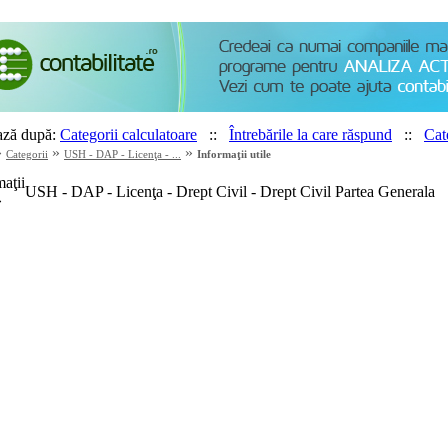
ază după:
Categorii calculatoare
::
Întrebările la care răspund
::
Cate
»
»
»
Categorii
USH - DAP - Licenţa - ...
Informaţii utile
maţii
USH - DAP - Licenţa - Drept Civil - Drept Civil Partea Generala
»