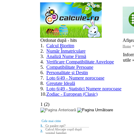
Ordonat după - hits
Afişe
1
.
Calcul Bioritm
Home
2
.
Număr Înmatriculare
Infor
3
.
Analiză Nume Firmă
utile 
4
.
Verificare Compatibilitate Anvelope
5
.
Compatibilitate Persoane
6
.
Personalitate şi Destin
7
.
Loto 6/49 - Numere norocoase
8
.
Greutate Ideală
9
.
Loto 6/49 - Statistici Numere norocoase
10
.
Zodiac - European (Clasic)
1
(
2
)