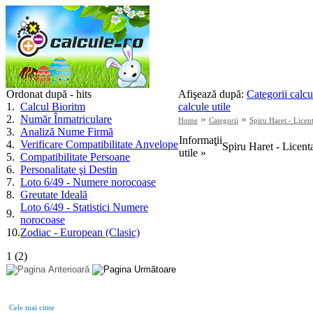
Ordonat după - hits
Afişează după:
Categorii calcu
1
.
Calcul Bioritm
calcule utile
2
.
Număr Înmatriculare
»
»
Home
Categorii
Spiru Haret - Licent
3
.
Analiză Nume Firmă
Informaţii
4
.
Verificare Compatibilitate Anvelope
Spiru Haret - Licenta
utile »
5
.
Compatibilitate Persoane
6
.
Personalitate şi Destin
7
.
Loto 6/49 - Numere norocoase
8
.
Greutate Ideală
Loto 6/49 - Statistici Numere
9
.
norocoase
10
.
Zodiac - European (Clasic)
1
(
2
)