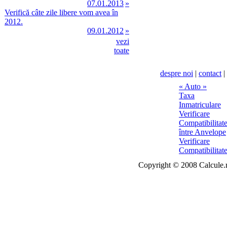
07.01.2013
»
Verifică câte zile libere vom avea în
2012.
09.01.2012
»
vezi
toate
despre noi
|
contact
|
Copyright © 2008 Calcule.ro