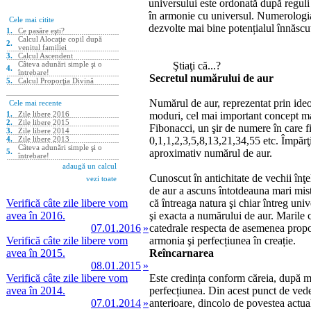
universului este ordonată după reguli s
în armonie cu universul. Numerologia î
dezvolte mai bine potențialul înnăscu
Ştiaţi că...?
Secretul numărului de aur
Numărul de aur, reprezentat prin ideo
moduri, cel mai important concept mat
Fibonacci, un şir de numere în care f
0,1,1,2,3,5,8,13,21,34,55 etc. Împărţ
aproximativ numărul de aur.
Cunoscut în antichitate de vechii înţe
de aur a ascuns întotdeauna mari mist
Verifică câte zile libere vom
că întreaga natura şi chiar întreg univ
avea în 2016.
şi exacta a numărului de aur. Marile 
07.01.2016
»
catedrale respecta de asemenea propor
Verifică câte zile libere vom
armonia şi perfecțiunea în creație.
avea în 2015.
Reîncarnarea
08.01.2015
»
Verifică câte zile libere vom
Este credința conform căreia, după mo
avea în 2014.
perfecțiunea. Din acest punct de vede
07.01.2014
»
anterioare, dincolo de povestea actuala