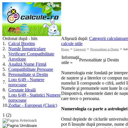
Ordonat după - hits
Afişează după:
Categorii calculatoar
1
.
Calcul Bioritm
calcule utile
2
.
Număr Înmatriculare
»
»
»
Home
Categorii
Personalitate şi Destin
Inf
Verificare Compatibilitate
3
.
Informaţii
Anvelope
Personalitate şi Destin
utile »
4
.
Analiză Nume Firmă
5
.
Compatibilitate Persoane
Numerologia este fondată pe interpre
6
.
Personalitate şi Destin
de naștere şi a literelor ce compun nu
Loto 6/49 - Numere
7
.
numelui îi corespunde o cifră, astfel 
norocoase
Numele şi prenumele sunt luate în calc
8
.
Greutate Ideală
Dimpotrivă, elementele datei de nașter
Loto 6/49 - Statistici Numere
9
.
care trece o persoana.
norocoase
10
.
Zodiac - European (Clasic)
Numerologia ca parte a astrologiei
1
(
2
)
Omul depinde de ciclurile universului,
pot fi însușite după prenume, nume de