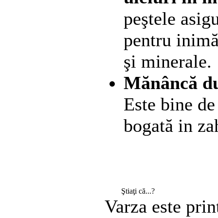
peştele asig
pentru inim
şi minerale.
Mănâncă du
Este bine de
bogată in za
Ştiaţi că...?
Varza este prin