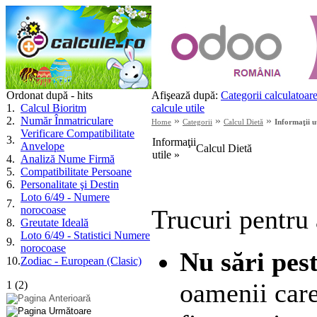
Ordonat după - hits
Afişează după:
Categorii calculatoar
1
.
Calcul Bioritm
calcule utile
2
.
Număr Înmatriculare
»
»
»
Home
Categorii
Calcul Dietă
Informaţii u
Verificare Compatibilitate
3
.
Informaţii
Anvelope
Calcul Dietă
utile »
4
.
Analiză Nume Firmă
5
.
Compatibilitate Persoane
6
.
Personalitate şi Destin
Loto 6/49 - Numere
7
.
norocoase
Trucuri pentru
8
.
Greutate Ideală
Loto 6/49 - Statistici Numere
9
.
norocoase
Nu sări pes
10
.
Zodiac - European (Clasic)
oamenii care
1
(
2
)