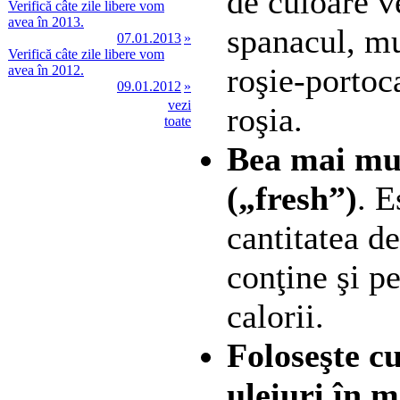
de culoare v
Verifică câte zile libere vom
avea în 2013.
spanacul, mu
07.01.2013
»
Verifică câte zile libere vom
roşie-porto
avea în 2012.
09.01.2012
»
vezi
roşia.
toate
Bea mai mul
(„fresh”)
. E
cantitatea de
conţine şi p
calorii.
Foloseşte c
uleiuri în 