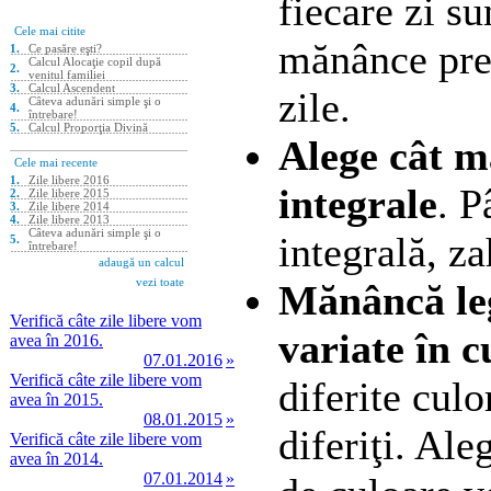
fiecare zi s
mănânce pre
zile.
Alege cât m
integrale
. P
integrală, za
Mănâncă le
Verifică câte zile libere vom
variate în c
avea în 2016.
07.01.2016
»
Verifică câte zile libere vom
diferite culo
avea în 2015.
08.01.2015
»
diferiţi. Al
Verifică câte zile libere vom
avea în 2014.
07.01.2014
»