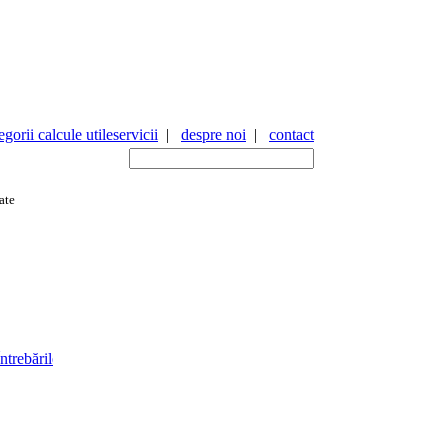
gorii calcule utile
servicii
|
despre noi
|
contact
ate