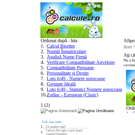
Ordonat după - hits
Afişe
1
.
Calcul Bioritm
Home
2
.
Număr Înmatriculare
Aţi că
3
.
Analiză Nume Firmă
Nu a fo
4
.
Verificare Compatibilitate Anvelope
cuvinte
5
.
Compatibilitate Persoane
6
.
Personalitate şi Destin
7
.
Loto 6/49 - Numere norocoase
8
.
Greutate Ideală
9
.
Loto 6/49 - Statistici Numere norocoase
10
.
Zodiac - European (Clasic)
1
(
2
)